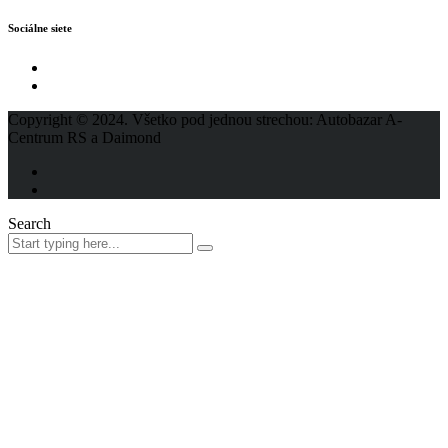
Sociálne siete
Copyright © 2024. Všetko pod jednou strechou: Autobazar A-
Centrum RS a Daimond
Search
Request car price
Audi Q3 35 2.0 TDI S tronic
Name
Email
Phone