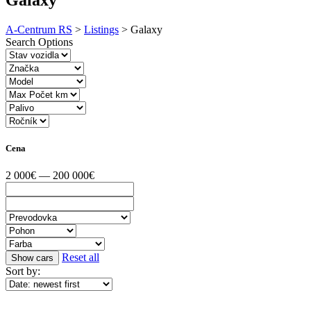
A-Centrum RS
>
Listings
>
Galaxy
Search Options
Cena
2 000€ — 200 000€
Reset all
Sort by: