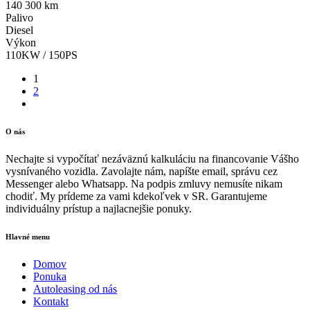
140 300 km
Palivo
Diesel
Výkon
110KW / 150PS
1
2
O nás
Nechajte si vypočítať nezáväznú kalkuláciu na financovanie Vášho
vysnívaného vozidla. Zavolajte nám, napíšte email, správu cez
Messenger alebo Whatsapp. Na podpis zmluvy nemusíte nikam
chodiť. My prídeme za vami kdekoľvek v SR. Garantujeme
individuálny prístup a najlacnejšie ponuky.
Hlavné menu
Domov
Ponuka
Autoleasing od nás
Kontakt