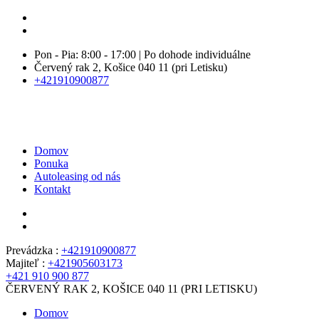
Pon - Pia: 8:00 - 17:00 | Po dohode individuálne
Červený rak 2, Košice 040 11 (pri Letisku)
+421910900877
Domov
Ponuka
Autoleasing od nás
Kontakt
Prevádzka :
+421910900877
Majiteľ :
+421905603173
+421 910 900 877
ČERVENÝ RAK 2, KOŠICE 040 11 (PRI LETISKU)
Domov