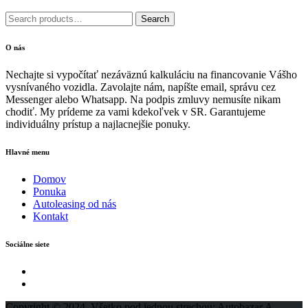
Search
Search
for:
O nás
Nechajte si vypočítať nezáväznú kalkuláciu na financovanie Vášho
vysnívaného vozidla. Zavolajte nám, napíšte email, správu cez
Messenger alebo Whatsapp. Na podpis zmluvy nemusíte nikam
chodiť. My prídeme za vami kdekoľvek v SR. Garantujeme
individuálny prístup a najlacnejšie ponuky.
Hlavné menu
Domov
Ponuka
Autoleasing od nás
Kontakt
Sociálne siete
Copyright © 2024. Všetko pod jednou strechou: Autobazar A-