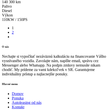
140 300 km
Palivo
Diesel
Výkon
110KW / 150PS
1
2
O nás
Nechajte si vypočítať nezáväznú kalkuláciu na financovanie Vášho
vysnívaného vozidla. Zavolajte nám, napíšte email, správu cez
Messenger alebo Whatsapp. Na podpis zmluvy nemusíte nikam
chodiť. My prídeme za vami kdekoľvek v SR. Garantujeme
individuálny prístup a najlacnejšie ponuky.
Hlavné menu
Domov
Ponuka
Autoleasing od nás
Kontakt