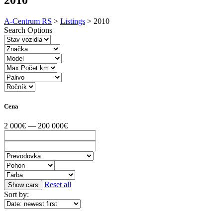
A-Centrum RS
>
Listings
>
2010
Search Options
Cena
2 000€ — 200 000€
Reset all
Sort by: