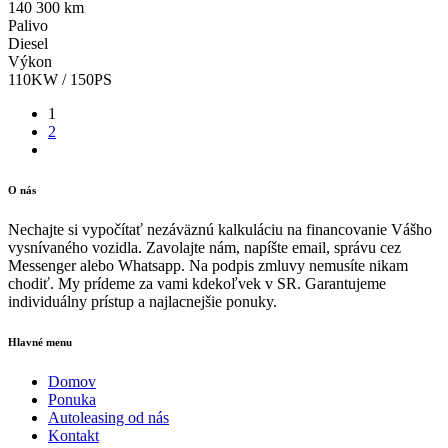
140 300 km
Palivo
Diesel
Výkon
110KW / 150PS
1
2
O nás
Nechajte si vypočítať nezáväznú kalkuláciu na financovanie Vášho
vysnívaného vozidla. Zavolajte nám, napíšte email, správu cez
Messenger alebo Whatsapp. Na podpis zmluvy nemusíte nikam
chodiť. My prídeme za vami kdekoľvek v SR. Garantujeme
individuálny prístup a najlacnejšie ponuky.
Hlavné menu
Domov
Ponuka
Autoleasing od nás
Kontakt