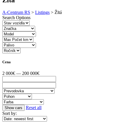
A-Centrum RS
>
Listings
>
Žltá
Search Options
Cena
2 000€ — 200 000€
Reset all
Sort by: